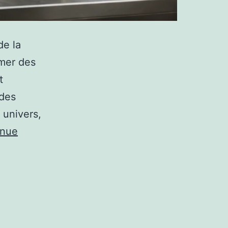
de la
rmer des
t
 des
 univers,
inue