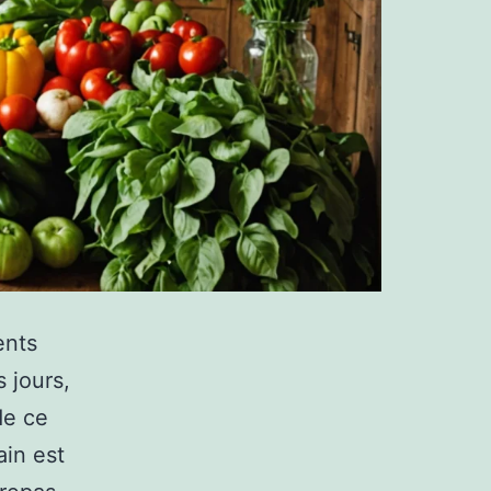
ents
 jours,
de ce
ain est