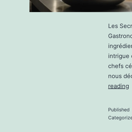
Les Secr
Gastrono
ingrédie
intrigue
chefs cé
nous dé
reading
Published
Categoriz