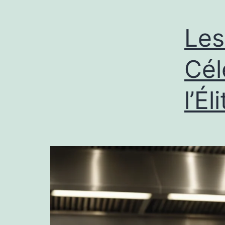
Les
Cél
l’É