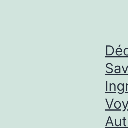
Déc
Sav
Ing
Voy
Aut