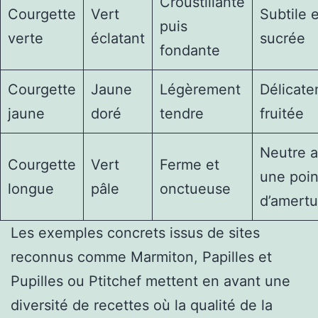
Croustillante
Courgette
Vert
Subtile e
puis
verte
éclatant
sucrée
fondante
Courgette
Jaune
Légèrement
Délicat
jaune
doré
tendre
fruitée
Neutre 
Courgette
Vert
Ferme et
une poin
longue
pâle
onctueuse
d’amert
Les exemples concrets issus de sites
reconnus comme Marmiton, Papilles et
Pupilles ou Ptitchef mettent en avant une
diversité de recettes où la qualité de la